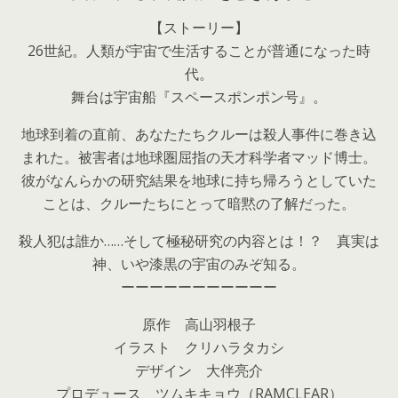
【ストーリー】
26世紀。人類が宇宙で生活することが普通になった時
代。
舞台は宇宙船『スペースポンポン号』。
地球到着の直前、あなたたちクルーは殺人事件に巻き込
まれた。被害者は地球圏屈指の天才科学者マッド博士。
彼がなんらかの研究結果を地球に持ち帰ろうとしていた
ことは、クルーたちにとって暗黙の了解だった。
殺人犯は誰か……そして極秘研究の内容とは！？ 真実は
神、いや漆黒の宇宙のみぞ知る。
ーーーーーーーーーーー
原作 高山羽根子
イラスト クリハラタカシ
デザイン 大伴亮介
プロデュース ツムキキョウ（RAMCLEAR）