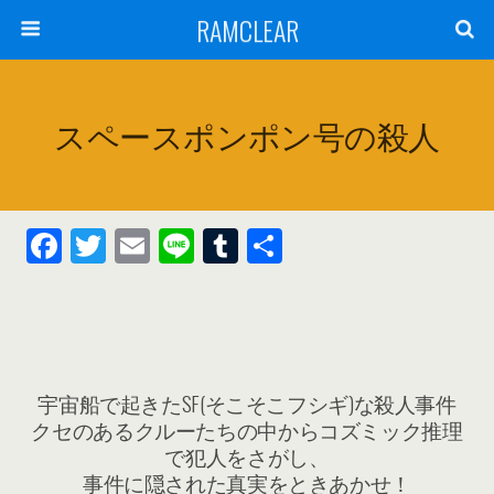
RAMCLEAR
スペースポンポン号の殺人
F
T
E
Li
T
共
ac
w
m
n
u
有
e
itt
ai
e
m
b
er
l
bl
o
r
宇宙船で起きたSF(そこそこフシギ)な殺人事件
o
クセのあるクルーたちの中からコズミック推理
k
で犯人をさがし、
事件に隠された真実をときあかせ！