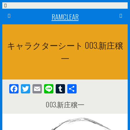
RAMCLEAR
キャラクターシート 003.新庄穣
一
F
T
E
Li
T
共
ac
w
m
n
u
有
003.新庄穣一
e
itt
ai
e
m
b
er
l
bl
o
r